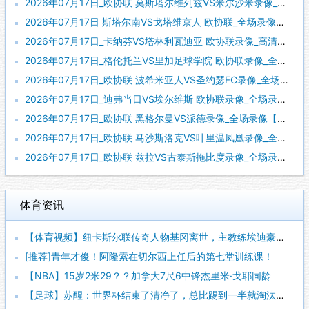
2026年07月17日_欧协联 莫斯塔尔维列兹VS米尔沙米录像_全场录像【全场回放】
2026年07月17日 斯塔尔南VS戈塔维京人 欧协联_全场录像【全场回放】
2026年07月17日_卡纳芬VS塔林利瓦迪亚 欧协联录像_高清录像【全场回放】
2026年07月17日_格伦托兰VS里加足球学院 欧协联录像_全场录像【高清回放】
2026年07月17日_欧协联 波希米亚人VS圣约瑟FC录像_全场录像【高清回放】
2026年07月17日_迪弗当日VS埃尔维斯 欧协联录像_全场录像【视频集锦】
2026年07月17日_欧协联 黑格尔曼VS派德录像_全场录像【高清回放】
2026年07月17日_欧协联 马沙斯洛克VS叶里温凤凰录像_全场录像【全场回放】
2026年07月17日_欧协联 兹拉VS古泰斯拖比度录像_全场录像【高清回放】
体育资讯
【体育视频】纽卡斯尔联传奇人物基冈离世，主教练埃迪豪献上鲜花
[推荐]青年才俊！阿隆索在切尔西上任后的第七堂训练课！
【NBA】15岁2米29？？加拿大7尺6中锋杰里米·戈耶同龄
【足球】苏醒：世界杯结束了清净了，总比踢到一半就淘汰的那种清