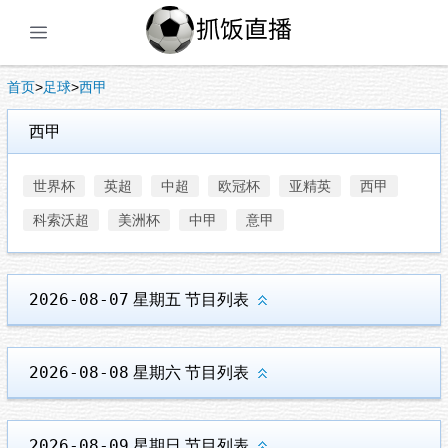
展开菜单
首页
>
足球
>
西甲
西甲
世界杯
英超
中超
欧冠杯
亚精英
西甲
科索沃超
美洲杯
中甲
意甲
2026-08-07
星期五
节目列表
2026-08-08
星期六
节目列表
2026-08-09
星期日
节目列表