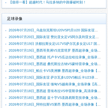
【值得一看】超越时代！马拉多纳的中路爆破时刻！
足球录像
2026年07月20日_乌兹别克斯坦U20VS约旦U20 国际友谊录像_全场录像【高清回放】
2026年07月20日_国际友谊 赞比亚女足VS阿尔及利亚女足录像_全场录像【高清回放】
2026年07月19日 洪都拉斯女足U17VS萨尔瓦多女足U17 国际友谊_全场录像【视频集锦】
2026年07月19日_墨西哥美洲VS克雷塔罗 墨西超录像_全场录像【高清回放】
2026年07月19日_墨西超 托卢卡VS瓜达拉哈拉录像_全场录像【全场回放】
2026年07月19日_墨西超 桑托斯拉古纳VS蒙特雷录像_全场录像【高清回放】
2026年07月19日_帕丘卡VS美洲狮 墨西超录像_全场录像【视频集锦】
2026年07月19日_国际友谊 萨尔瓦多U20VS帕丘卡U23录像_全场录像【全场回放】
2026年07月18日_国际友谊 缅甸VS越南录像_全场录像【高清回放】
2026年07月18日_墨西超 普埃布拉VS华雷斯录像_高清录像【全场回放】
2026年07月18日_墨西超 蓝十字VS圣路易斯竞技录像_全场录像【视频集锦】
2026年07月18日_阿特拉斯VS莱昂 墨西超录像_全场录像【全场回放】