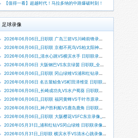
【值得一看】超越时代！马拉多纳的中路爆破时刻！
足球录像
2026年06月06日_日职联 广岛三箭VS川崎前锋录像_全场录像【全场回放】
2026年06月06日_日职联 京都不死鸟VS柏太阳神录像_高清录像【全场回放】
2026年06月06日_清水心跳VS横滨水手 日职联录像_全场录像【视频集锦】
2026年06月06日 大阪钢巴VS东京绿茵 日职联_全场录像【视频集锦】
2026年06月06日_日职联 冈山绿雉VS浦和红钻录像_全场录像【全场回放】
2026年06月06日 名古屋鲸鱼VS町田泽维亚 日职联_全场录像【全场回放】
2026年06月06日_长崎成功丸VS水户蜀葵 日职联录像_全场录像【视频集锦】
2026年06月06日_日职联 福冈黄蜂VS千叶市原录像_全场录像【高清回放】
2026年06月06日_神户胜利船VS鹿岛鹿角 日职联录像_全场录像【全场回放】
2026年06月06日_日职联 大阪樱花VSFC东京录像_全场录像【视频集锦】
2026年05月31日_浦和红钻VS冈山绿雉 日职联录像_全场录像【高清回放】
2026年05月31日_日职联 横滨水手VS清水心跳录像_高清录像【全场回放】