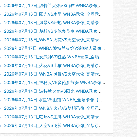
2026年07月19日_波特兰火焰VS山猫 WNBA录像_全场录像【高清回放】
2026年07月18日_阳光VS水星 WNBA录像_全场录像【全场回放】
2026年07月18日_风暴VS狂热 WNBA录像_高清录像【全场回放】
2026年07月18日_梦想VS多伦多节奏 WNBA录像_高清录像【全场回放】
2026年07月18日_WNBA 火花VS天空录像_高清录像【全场回放】
2026年07月17日_WNBA 波特兰火焰VS神秘人录像_全场录像【全场回放】
2026年07月16日_女武神VS狂热 WNBA录像_全场录像【高清回放】
2026年07月16日_火花VS山猫 WNBA录像_高清录像【全场回放】
2026年07月16日_WNBA 风暴VS天空录像_高清录像【全场回放】
2026年07月15日_神秘人VS多伦多节奏 WNBA录像_全场录像【高清回放】
2026年07月14日_波特兰火焰VS阳光 WNBA录像_全场录像【高清回放】
2026年07月14日 水星VS山猫 WNBA_全场录像【全场回放】
2026年07月14日_WNBA 火花VS梦想录像_全场录像【视频集锦】
2026年07月13日_狂热VS王牌 WNBA录像_高清录像【全场回放】
2026年07月13日_天空VS飞翼 WNBA录像_全场录像【视频集锦】