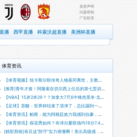
免责声明
问题帮助
广告联系
直播
西甲直播
科索沃超直播
美洲杯直播
体育资讯
【体育视频】纽卡斯尔联传奇人物基冈离世，主教练埃迪豪献上鲜花
[推荐]青年才俊！阿隆索在切尔西上任后的第七堂训练课！
【NBA】15岁2米29？？加拿大7尺6中锋杰里米·戈耶同龄
【足球】苏醒：世界杯结束了清净了，总比踢到一半就淘汰的那种清
【体育资讯】帕斯：能为阿根廷效力我感到自豪，我承诺会全力把世
【体育资讯】探花秀如何？布泽尔夏联场均18分7.4板3.8助
[精彩剪辑]肯豆这“防守”实力谁懂啊！美出高级感，难怪球星都