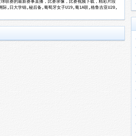
篮球联赛的最新赛事直播，比赛录像，比赛视频下载，精彩片段
际,日大学锦,秘后备,葡萄牙女子U19,葡1A联,格鲁吉亚U20,