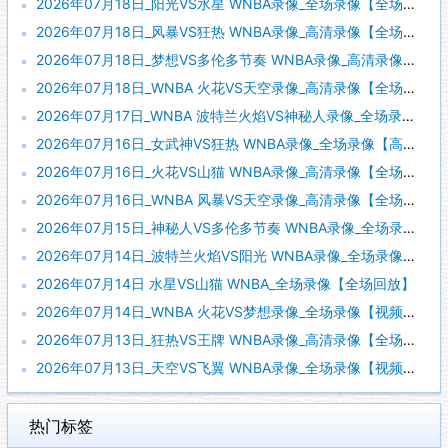
2026年07月18日_阳光VS水星 WNBA录像_全场录像【全场回放】
2026年07月18日_风暴VS狂热 WNBA录像_高清录像【全场回放】
2026年07月18日_梦想VS多伦多节奏 WNBA录像_高清录像【全场回放】
2026年07月18日_WNBA 火花VS天空录像_高清录像【全场回放】
2026年07月17日_WNBA 波特兰火焰VS神秘人录像_全场录像【全场回放】
2026年07月16日_女武神VS狂热 WNBA录像_全场录像【高清回放】
2026年07月16日_火花VS山猫 WNBA录像_高清录像【全场回放】
2026年07月16日_WNBA 风暴VS天空录像_高清录像【全场回放】
2026年07月15日_神秘人VS多伦多节奏 WNBA录像_全场录像【高清回放】
2026年07月14日_波特兰火焰VS阳光 WNBA录像_全场录像【高清回放】
2026年07月14日 水星VS山猫 WNBA_全场录像【全场回放】
2026年07月14日_WNBA 火花VS梦想录像_全场录像【视频集锦】
2026年07月13日_狂热VS王牌 WNBA录像_高清录像【全场回放】
2026年07月13日_天空VS飞翼 WNBA录像_全场录像【视频集锦】
热门标签