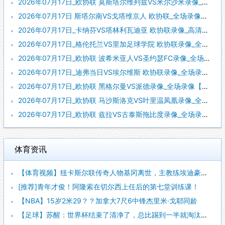
2026年07月17日_欧协联 莫斯塔尔维列兹VS米尔沙米录像_全场录像【全场回放】
2026年07月17日 斯塔尔南VS戈塔维京人 欧协联_全场录像【全场回放】
2026年07月17日_卡纳芬VS塔林利瓦迪亚 欧协联录像_高清录像【全场回放】
2026年07月17日_格伦托兰VS里加足球学院 欧协联录像_全场录像【高清回放】
2026年07月17日_欧协联 波希米亚人VS圣约瑟FC录像_全场录像【高清回放】
2026年07月17日_迪弗当日VS埃尔维斯 欧协联录像_全场录像【视频集锦】
2026年07月17日_欧协联 黑格尔曼VS派德录像_全场录像【高清回放】
2026年07月17日_欧协联 马沙斯洛克VS叶里温凤凰录像_全场录像【全场回放】
2026年07月17日_欧协联 兹拉VS古泰斯拖比度录像_全场录像【高清回放】
体育资讯
【体育视频】纽卡斯尔联传奇人物基冈离世，主教练埃迪豪献上鲜花
[推荐]青年才俊！阿隆索在切尔西上任后的第七堂训练课！
【NBA】15岁2米29？？加拿大7尺6中锋杰里米·戈耶同龄
【足球】苏醒：世界杯结束了清净了，总比踢到一半就淘汰的那种清