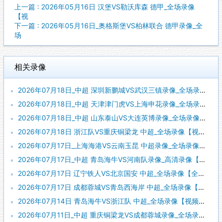
上一篇 : 2026年05月16日 汉堡VS勒沃库森 德甲_全场录像
【视
下一篇 : 2026年05月16日_奥格斯堡VS柏林联合 德甲录像_全
场
相关录像
2026年07月18日_中超 深圳新鹏城VS武汉三镇录像_全场录像【视频集锦】
2026年07月18日_中超 天津津门虎VS上海申花录像_全场录像【全场回放】
2026年07月18日_中超 山东泰山VS大连英博录像_全场录像【视频集锦】
2026年07月18日 浙江队VS重庆铜梁龙 中超_全场录像【视频集锦】
2026年07月17日_上海海港VS云南玉昆 中超录像_全场录像【高清回放】
2026年07月17日_中超 青岛海牛VS河南队录像_高清录像【全场回放】
2026年07月17日 辽宁铁人VS北京国安 中超_全场录像【全场回放】
2026年07月17日 成都蓉城VS青岛西海岸 中超_全场录像【全场回放】
2026年07月14日 青岛海牛VS浙江队 中超_全场录像【视频集锦】
2026年07月11日_中超 重庆铜梁龙VS成都蓉城录像_全场录像【全场回放】