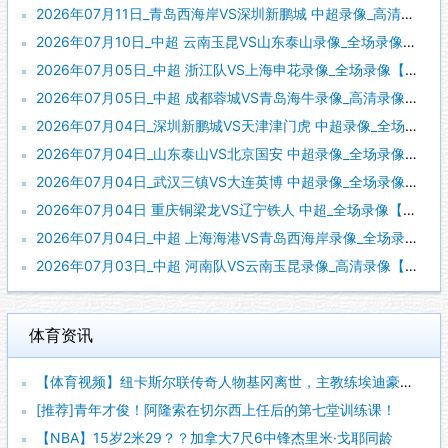
2026年07月11日_青岛西海岸VS深圳新鹏城 中超录像_高清录像【全场回放】
2026年07月10日_中超 云南玉昆VS山东泰山录像_全场录像【视频集锦】
2026年07月05日_中超 浙江队VS上海申花录像_全场录像【视频集锦】
2026年07月05日_中超 成都蓉城VS青岛海牛录像_高清录像【全场回放】
2026年07月04日_深圳新鹏城VS天津津门虎 中超录像_全场录像【视频集锦】
2026年07月04日_山东泰山VS北京国安 中超录像_全场录像【视频集锦】
2026年07月04日_武汉三镇VS大连英博 中超录像_全场录像【视频集锦】
2026年07月04日 重庆铜梁龙VS辽宁铁人 中超_全场录像【视频集锦】
2026年07月04日_中超 上海海港VS青岛西海岸录像_全场录像【全场回放】
2026年07月03日_中超 河南队VS云南玉昆录像_高清录像【全场回放】
体育资讯
【体育视频】纽卡斯尔联传奇人物基冈离世，主教练埃迪豪献上鲜花
[推荐]青年才俊！阿隆索在切尔西上任后的第七堂训练课！
【NBA】15岁2米29？？加拿大7尺6中锋杰里米·戈耶同龄