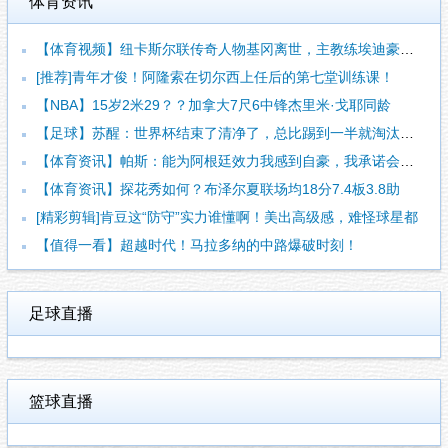
体育资讯
【体育视频】纽卡斯尔联传奇人物基冈离世，主教练埃迪豪献上鲜花
[推荐]青年才俊！阿隆索在切尔西上任后的第七堂训练课！
【NBA】15岁2米29？？加拿大7尺6中锋杰里米·戈耶同龄
【足球】苏醒：世界杯结束了清净了，总比踢到一半就淘汰的那种清
【体育资讯】帕斯：能为阿根廷效力我感到自豪，我承诺会全力把世
【体育资讯】探花秀如何？布泽尔夏联场均18分7.4板3.8助
[精彩剪辑]肯豆这“防守”实力谁懂啊！美出高级感，难怪球星都
【值得一看】超越时代！马拉多纳的中路爆破时刻！
足球直播
篮球直播