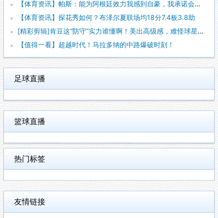
【体育资讯】帕斯：能为阿根廷效力我感到自豪，我承诺会全力把世
【体育资讯】探花秀如何？布泽尔夏联场均18分7.4板3.8助
[精彩剪辑]肯豆这“防守”实力谁懂啊！美出高级感，难怪球星都
【值得一看】超越时代！马拉多纳的中路爆破时刻！
足球直播
篮球直播
热门标签
友情链接