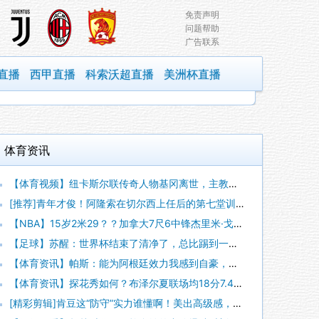
免责声明
问题帮助
广告联系
直播
西甲直播
科索沃超直播
美洲杯直播
体育资讯
【体育视频】纽卡斯尔联传奇人物基冈离世，主教练埃迪豪献上鲜花
[推荐]青年才俊！阿隆索在切尔西上任后的第七堂训练课！
【NBA】15岁2米29？？加拿大7尺6中锋杰里米·戈耶同龄
【足球】苏醒：世界杯结束了清净了，总比踢到一半就淘汰的那种清
【体育资讯】帕斯：能为阿根廷效力我感到自豪，我承诺会全力把世
【体育资讯】探花秀如何？布泽尔夏联场均18分7.4板3.8助
[精彩剪辑]肯豆这“防守”实力谁懂啊！美出高级感，难怪球星都