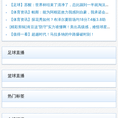
【足球】苏醒：世界杯结束了清净了，总比踢到一半就淘汰的那种清
【体育资讯】帕斯：能为阿根廷效力我感到自豪，我承诺会全力把世
【体育资讯】探花秀如何？布泽尔夏联场均18分7.4板3.8助
[精彩剪辑]肯豆这“防守”实力谁懂啊！美出高级感，难怪球星都
【值得一看】超越时代！马拉多纳的中路爆破时刻！
足球直播
篮球直播
热门标签