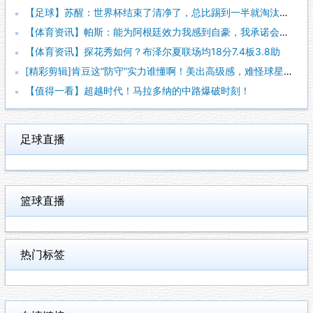
【足球】苏醒：世界杯结束了清净了，总比踢到一半就淘汰的那种清
【体育资讯】帕斯：能为阿根廷效力我感到自豪，我承诺会全力把世
【体育资讯】探花秀如何？布泽尔夏联场均18分7.4板3.8助
[精彩剪辑]肯豆这“防守”实力谁懂啊！美出高级感，难怪球星都
【值得一看】超越时代！马拉多纳的中路爆破时刻！
足球直播
篮球直播
热门标签