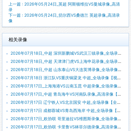
上一篇 : 2026年05月24日_英超 阿斯顿维拉VS曼城录像_高清
录
下一篇 : 2026年05月24日_切尔西VS桑德兰 英超录像_高清录
像
相关录像
2026年07月18日_中超 深圳新鹏城VS武汉三镇录像_全场录像【视频集锦】
2026年07月18日_中超 天津津门虎VS上海申花录像_全场录像【全场回放】
2026年07月18日_中超 山东泰山VS大连英博录像_全场录像【视频集锦】
2026年07月18日 浙江队VS重庆铜梁龙 中超_全场录像【视频集锦】
2026年07月17日_上海海港VS云南玉昆 中超录像_全场录像【高清回放】
2026年07月17日_中超 青岛海牛VS河南队录像_高清录像【全场回放】
2026年07月17日 辽宁铁人VS北京国安 中超_全场录像【全场回放】
2026年07月17日 成都蓉城VS青岛西海岸 中超_全场录像【全场回放】
2026年07月17日_欧协联 哥里迪拉VS维图斯录像_全场录像【高清回放】
2026年07月17日_欧协联 卡里鲁VS林菲尔德录像_高清录像【全场回放】