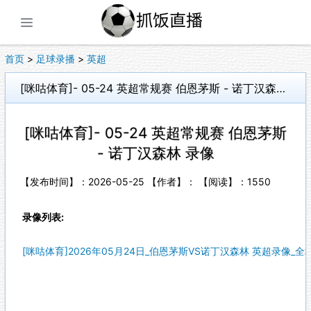
展开菜单
首页
>
足球录播
>
英超
[咪咕体育]- 05-24 英超常规赛 伯恩茅斯 - 诺丁汉森林 录像
[咪咕体育]- 05-24 英超常规赛 伯恩茅斯
- 诺丁汉森林 录像
【发布时间】：2026-05-25 【作者】： 【阅读】：
1550
录像列表:
[咪咕体育]2026年05月24日_伯恩茅斯VS诺丁汉森林 英超录像_