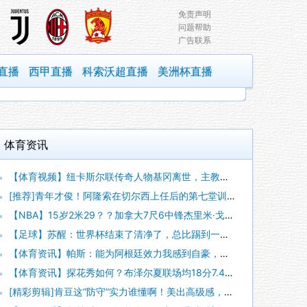
免责声明
问题帮助
广告联系
直播
西甲直播
科索沃超直播
美洲杯直播
体育资讯
【体育视频】纽卡斯尔联传奇人物基冈离世，主教练埃迪豪献上鲜花
[推荐]青年才俊！阿隆索在切尔西上任后的第七堂训练课！
【NBA】15岁2米29？？加拿大7尺6中锋杰里米·戈耶同龄
【足球】苏醒：世界杯结束了清净了，总比踢到一半就淘汰的那种清
【体育资讯】帕斯：能为阿根廷效力我感到自豪，我承诺会全力把世
【体育资讯】探花秀如何？布泽尔夏联场均18分7.4板3.8助
[精彩剪辑]肯豆这“防守”实力谁懂啊！美出高级感，难怪球星都