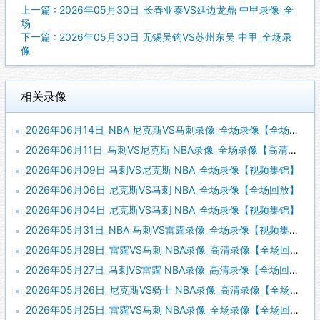
上一篇 : 2026年05月30日_长春亚泰VS延边龙鼎 中甲录像_全
场
下一篇 : 2026年05月30日 无锡吴钩VS苏州东吴 中甲_全场录
像
相关录像
2026年06月14日_NBA 尼克斯VS马刺录像_全场录像【全场回放】
2026年06月11日_马刺VS尼克斯 NBA录像_全场录像【高清回放】
2026年06月09日 马刺VS尼克斯 NBA_全场录像【视频集锦】
2026年06月06日 尼克斯VS马刺 NBA_全场录像【全场回放】
2026年06月04日 尼克斯VS马刺 NBA_全场录像【视频集锦】
2026年05月31日_NBA 马刺VS雷霆录像_全场录像【视频集锦】
2026年05月29日_雷霆VS马刺 NBA录像_高清录像【全场回放】
2026年05月27日_马刺VS雷霆 NBA录像_高清录像【全场回放】
2026年05月26日_尼克斯VS骑士 NBA录像_高清录像【全场回放】
2026年05月25日_雷霆VS马刺 NBA录像_全场录像【全场回放】