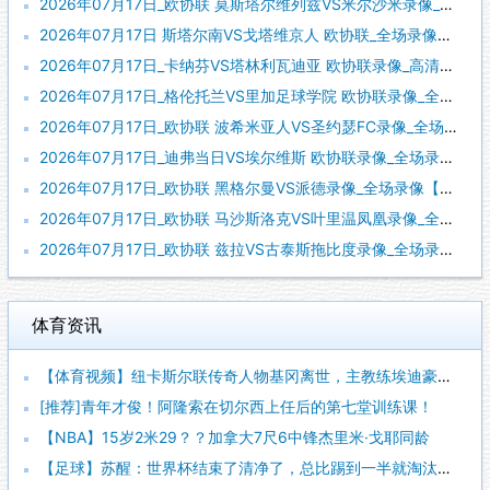
2026年07月17日_欧协联 莫斯塔尔维列兹VS米尔沙米录像_全场录像【全场回放】
2026年07月17日 斯塔尔南VS戈塔维京人 欧协联_全场录像【全场回放】
2026年07月17日_卡纳芬VS塔林利瓦迪亚 欧协联录像_高清录像【全场回放】
2026年07月17日_格伦托兰VS里加足球学院 欧协联录像_全场录像【高清回放】
2026年07月17日_欧协联 波希米亚人VS圣约瑟FC录像_全场录像【高清回放】
2026年07月17日_迪弗当日VS埃尔维斯 欧协联录像_全场录像【视频集锦】
2026年07月17日_欧协联 黑格尔曼VS派德录像_全场录像【高清回放】
2026年07月17日_欧协联 马沙斯洛克VS叶里温凤凰录像_全场录像【全场回放】
2026年07月17日_欧协联 兹拉VS古泰斯拖比度录像_全场录像【高清回放】
体育资讯
【体育视频】纽卡斯尔联传奇人物基冈离世，主教练埃迪豪献上鲜花
[推荐]青年才俊！阿隆索在切尔西上任后的第七堂训练课！
【NBA】15岁2米29？？加拿大7尺6中锋杰里米·戈耶同龄
【足球】苏醒：世界杯结束了清净了，总比踢到一半就淘汰的那种清