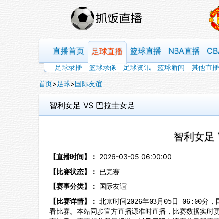
直播首页
篮球直播
NBA直播
C
足球直播
足球录播
篮球录像
足球资讯
篮球新闻
其他直播
首页
>
足球
>
国际友谊
智利女足 VS 巴拉圭女足
智利女足 
【直播时间】：
2026-03-05 06:00:00
【比赛状态】：
已完赛
【赛事分类】：
国际友谊
【比赛详情】：
北京时间2026年03月05日 06:0
看比赛。本站同步官方直播源准时直播，比赛数据实时