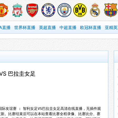
BA直播
世界杯直播
英超直播
中超直播
欧冠杯直播
亚精英
VS 巴拉圭女足
0分，国际友谊赛 : 智利女足VS巴拉圭女足高清在线直播，无插件观
更新。比赛结束后可以在本站查看比赛全程录像、比赛比分、赛