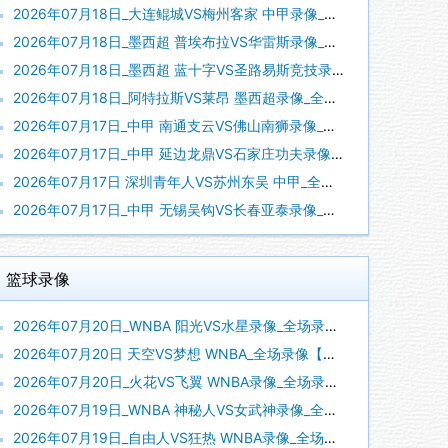
2026年07月18日_大连鲲城VS梅州客家 中甲录像_全场录像【全场回放】
2026年07月18日_墨西超 普埃布拉VS华雷斯录像_高清录像【全场回放】
2026年07月18日_墨西超 蓝十字VS圣路易斯竞技录像_全场录像【视频集锦】
2026年07月18日_阿特拉斯VS莱昂 墨西超录像_全场录像【全场回放】
2026年07月17日_中甲 南通支云VS佛山南狮录像_高清录像【全场回放】
2026年07月17日_中甲 延边龙鼎VS石家庄功夫录像_全场录像【全场回放】
2026年07月17日 深圳青年人VS苏州东吴 中甲_全场录像【视频集锦】
2026年07月17日_中甲 无锡吴钩VS长春亚泰录像_全场录像【全场回放】
篮球录像
2026年07月20日_WNBA 阳光VS水星录像_全场录像【高清回放】
2026年07月20日 天空VS梦想 WNBA_全场录像【视频集锦】
2026年07月20日_火花VS飞翼 WNBA录像_全场录像【高清回放】
2026年07月19日_WNBA 神秘人VS女武神录像_全场录像【视频集锦】
2026年07月19日_自由人VS狂热 WNBA录像_全场录像【视频集锦】