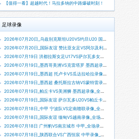
【值得一看】超越时代！马拉多纳的中路爆破时刻！
足球录像
2026年07月20日_乌兹别克斯坦U20VS约旦U20 国际友谊录像_全场录像【高清回放】
2026年07月20日_国际友谊 赞比亚女足VS阿尔及利亚女足录像_全场录像【高清回放】
2026年07月19日 洪都拉斯女足U17VS萨尔瓦多女足U17 国际友谊_全场录像【视频集锦】
2026年07月19日_墨西哥美洲VS克雷塔罗 墨西超录像_全场录像【高清回放】
2026年07月19日_墨西超 托卢卡VS瓜达拉哈拉录像_全场录像【全场回放】
2026年07月19日_墨西超 桑托斯拉古纳VS蒙特雷录像_全场录像【高清回放】
2026年07月19日_帕丘卡VS美洲狮 墨西超录像_全场录像【视频集锦】
2026年07月19日_国际友谊 萨尔瓦多U20VS帕丘卡U23录像_全场录像【全场回放】
2026年07月18日_中甲 宁波队VS定南赣联录像_全场录像【全场回放】
2026年07月18日_国际友谊 缅甸VS越南录像_全场录像【高清回放】
2026年07月18日 广州豹VS南京城市 中甲_全场录像【视频集锦】
2026年07月18日_陕西联合VS广西恒宸 中甲录像_全场录像【全场回放】